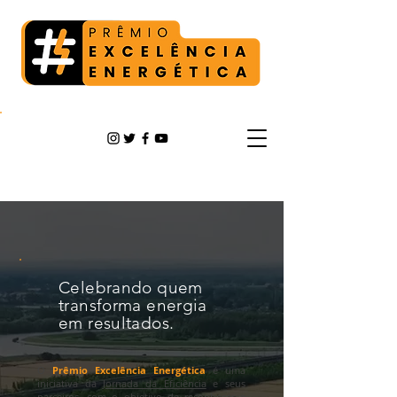
Celebrando quem
transforma energia
em resultados.
O
Prêmio Excelência Energética
é uma
iniciativa da
Jornada da Eficiência
e seus
parceiros, com o objetivo de reconhecer e