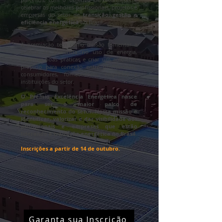
celebrar os melhores profissionais, projetos e
empresas do setor de
transição, gestão e
eficiência energética
no Brasil.
A premiação tem como missão fomentar a
cultura de eficiência no uso de energia,
valorizar boas práticas e criar um ambiente
propício para conexão entre profissionais,
consumidores, fornecedores, empresas e
instituições do setor.
O Prêmio Excelência Energética nasce
para ser o maior palco de
reconhecimento do setor. Nossa missão é
identificar, valorizar e dar visibilidade aos
profissionais e empresas que estão
liderando a transição energética no Brasil.
Inscrições a partir de 14 de outubro.
Garanta sua Inscrição