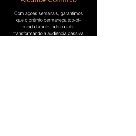
Com ações semanais, garantimos
que o prêmio permaneça top-of-
mind durante todo o ciclo,
transformando a audiência passiva
em participantes ativos.
Autoridade
Compartilhada
O endosso de parceiros
institucionais e embaixadores
confere ao patrocinador um selo de
credibilidade que vai além do
anúncio tradicional.